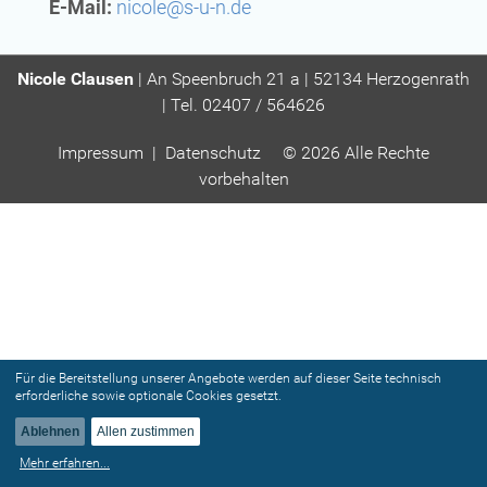
E-Mail:
nicole@s-u-n.de
Nicole Clausen
| An Speenbruch 21 a | 52134 Herzogenrath
| Tel. 02407 / 564626
Impressum
|
Datenschutz
© 2026 Alle Rechte
vorbehalten
Für die Bereitstellung unserer Angebote werden auf dieser Seite technisch
erforderliche sowie optionale Cookies gesetzt.
Ablehnen
Allen zustimmen
Mehr erfahren
...