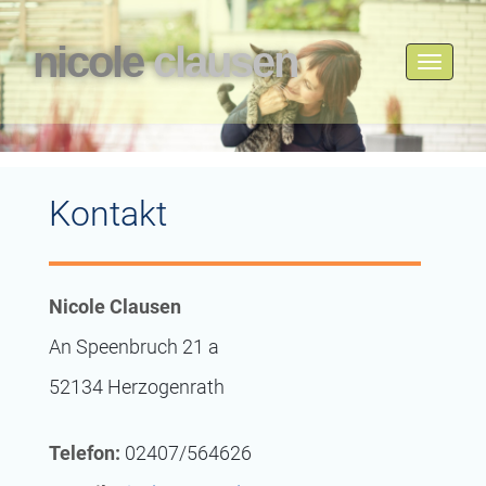
nicole
clausen
Toggle
navigati
Kontakt
Nicole Clausen
An Speenbruch 21 a
52134 Herzogenrath
Telefon:
02407/564626